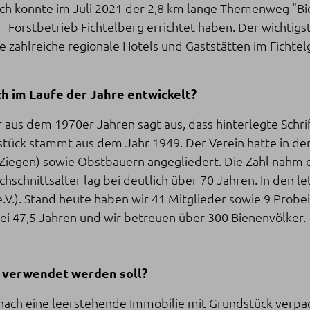
Auch konnte im Juli 2021 der 2,8 km lange Themenweg "B
 Forstbetrieb Fichtelberg errichtet haben. Der wichtigs
 zahlreiche regionale Hotels und Gaststätten im Fichte
ich im Laufe der Jahre entwickelt?
 aus dem 1970er Jahren sagt aus, dass hinterlegte Schri
tstück stammt aus dem Jahr 1949. Der Verein hatte in de
 Ziegen) sowie Obstbauern angegliedert. Die Zahl nahm d
chschnittsalter lag bei deutlich über 70 Jahren. In den 
 (e.V.). Stand heute haben wir 41 Mitglieder sowie 9 Pro
bei 47,5 Jahren und wir betreuen über 300 Bienenvölker.
d verwendet werden soll?
nach eine leerstehende Immobilie mit Grundstück verp