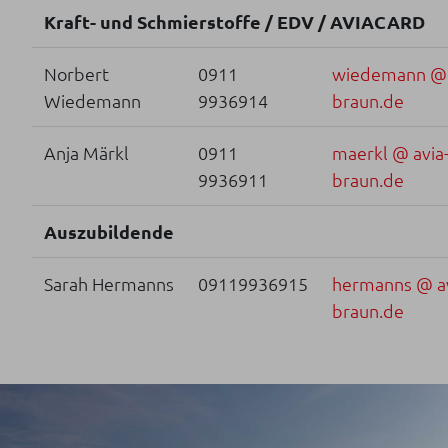
Kraft- und Schmierstoffe / EDV / AVIACARD
Norbert
0911
wiedemann @ 
Wiedemann
9936914
braun.de
Anja Märkl
0911
maerkl @ avia
9936911
braun.de
Auszubildende
Sarah Hermanns
09119936915
hermanns @ av
braun.de